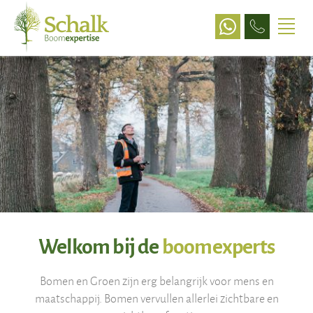
Taxaties
Technisch
Keuringen
Cursus
Kwekerij
Welkom bij de
boomexperts
Bescherming
Bomen en Groen zijn erg belangrijk voor mens en
maatschappij. Bomen vervullen allerlei zichtbare en