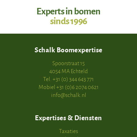
Experts in bomen
sinds 1996
Schalk Boomexpertise
Spoorstraat 15
4054 MA Echteld
Tel. +31 (0) 344 643 771
Mobiel +31 (0)6 2074 0621
info@schalk.nl
Expertises & Diensten
Taxaties